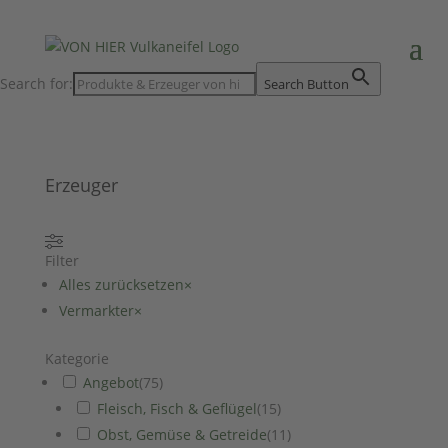
Search for:
Search Button
Erzeuger
Filter
Alles zurücksetzen
×
Vermarkter
×
Kategorie
Angebot
(
75
)
Fleisch, Fisch & Geflügel
(
15
)
Obst, Gemüse & Getreide
(
11
)