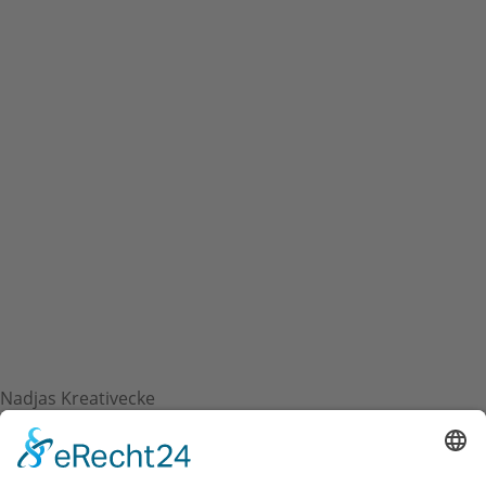
Nadjas Kreativecke
Dekoration, Geschenke & Spielzeug
,
Walsdorf
mehr lesen