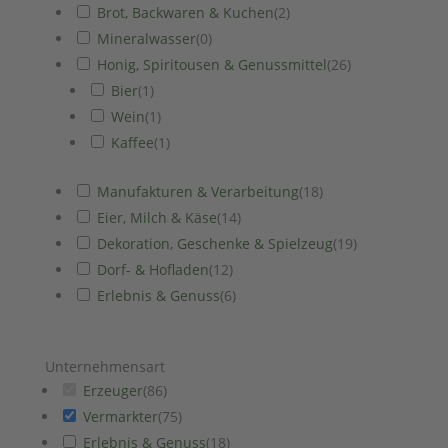
Brot, Backwaren & Kuchen
(
2
)
Mineralwasser
(
0
)
Honig, Spiritousen & Genussmittel
(
26
)
Bier
(
1
)
Wein
(
1
)
Kaffee
(
1
)
Manufakturen & Verarbeitung
(
18
)
Eier, Milch & Käse
(
14
)
Dekoration, Geschenke & Spielzeug
(
19
)
Dorf- & Hofladen
(
12
)
Erlebnis & Genuss
(
6
)
Unternehmensart
Erzeuger
(
86
)
Vermarkter
(
75
)
Erlebnis & Genuss
(
18
)