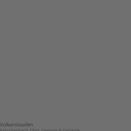
Vulkanstauden
Kerschenbach
,
Obst, Gemüse & Getreide