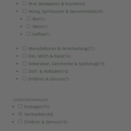
Brot, Backwaren & Kuchen
(
4
)
Honig, Spiritousen & Genussmittel
(
28
)
Bier
(
1
)
Wein
(
1
)
Kaffee
(
1
)
Manufakturen & Verarbeitung
(
21
)
Eier, Milch & Käse
(
16
)
Dekoration, Geschenke & Spielzeug
(
19
)
Dorf- & Hofladen
(
18
)
Erlebnis & Genuss
(
7
)
Unternehmensart
Erzeuger
(
75
)
Vermarkter
(
84
)
Erlebnis & Genuss
(
16
)