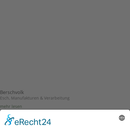
Berschvolk
Esch
,
Manufakturen & Verarbeitung
mehr lesen