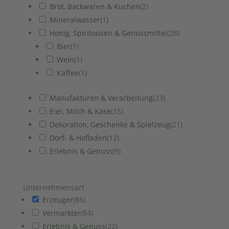
Brot, Backwaren & Kuchen
(
2
)
Mineralwasser
(
1
)
Honig, Spiritousen & Genussmittel
(
28
)
Bier
(
1
)
Wein
(
1
)
Kaffee
(
1
)
Manufakturen & Verarbeitung
(
23
)
Eier, Milch & Käse
(
15
)
Dekoration, Geschenke & Spielzeug
(
21
)
Dorf- & Hofladen
(
12
)
Erlebnis & Genuss
(
9
)
Unternehmensart
Erzeuger
(
86
)
Vermarkter
(
84
)
Erlebnis & Genuss
(
22
)