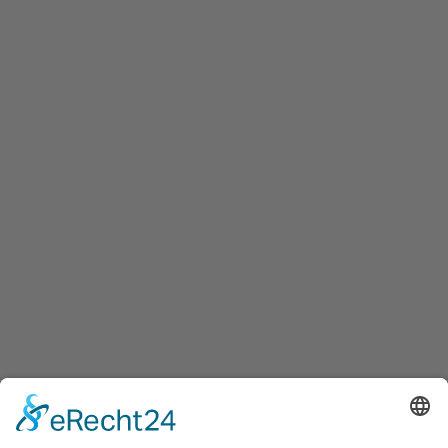
Imkerei Familie Fohn
Honig, Spiritousen & Genussmittel
,
Oberbettingen